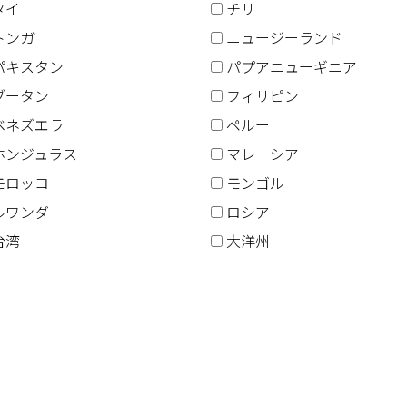
タイ
チリ
トンガ
ニュージーランド
パキスタン
パプアニューギニア
ブータン
フィリピン
ベネズエラ
ペルー
ホンジュラス
マレーシア
モロッコ
モンゴル
ルワンダ
ロシア
台湾
大洋州