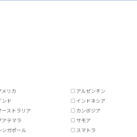
アメリカ
アルゼンチン
インド
インドネシア
オーストラリア
カンボジア
グアテマラ
サモア
シンガポール
スマトラ