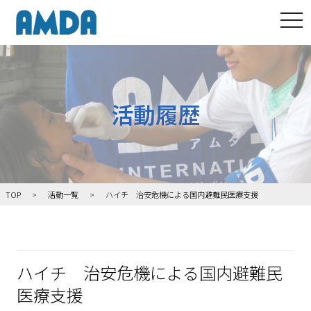
tog
活動履歴
TOP
活動一覧
ハイチ 治安危機による国内避難民医療支援
ハイチ 治安危機による国内避難民
医療支援