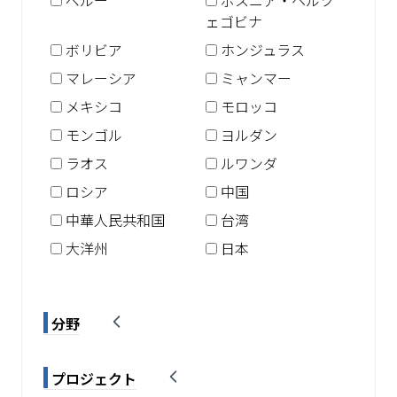
ペルー
ボスニア・ヘルツ
ェゴビナ
ボリビア
ホンジュラス
マレーシア
ミャンマー
メキシコ
モロッコ
モンゴル
ヨルダン
ラオス
ルワンダ
ロシア
中国
中華人民共和国
台湾
大洋州
日本
分野
プロジェクト