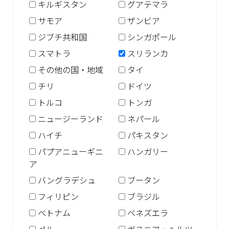
キルギスタン
グアテマラ
サモア
ザンビア
ジブチ共和国
シンガポール
スマトラ
スリランカ
その他の国・地域
タイ
チリ
ドイツ
トルコ
トンガ
ニュージーランド
ネパール
ハイチ
パキスタン
パプアニューギニ
ハンガリー
ア
バングラデシュ
ブータン
フィリピン
ブラジル
ベトナム
ベネズエラ