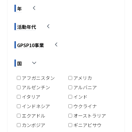
年
活動年代
GPSP10事業
国
アフガニスタン
アメリカ
アルゼンチン
アルバニア
イタリア
インド
インドネシア
ウクライナ
エクアドル
オーストラリア
カンボジア
ギニアビサウ