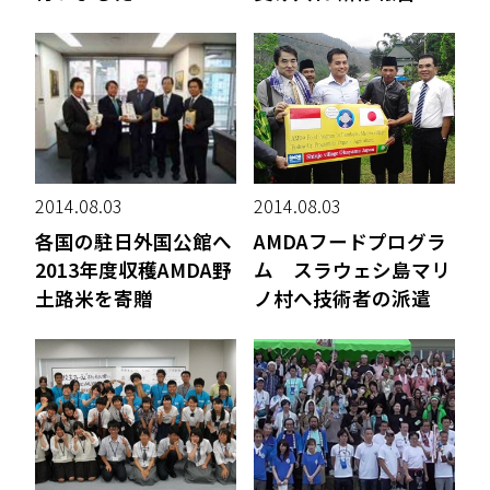
2014.08.03
2014.08.03
各国の駐日外国公館へ
AMDAフードプログラ
2013年度収穫AMDA野
ム スラウェシ島マリ
土路米を寄贈
ノ村へ技術者の派遣