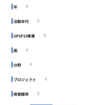
年
活動年代
GPSP10事業
国
分野
プロジェクト
掲載媒体