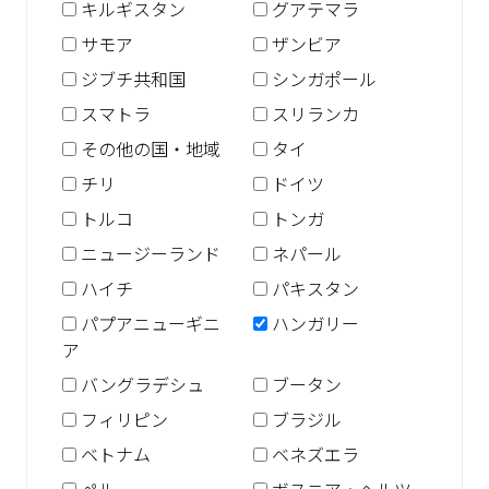
キルギスタン
グアテマラ
サモア
ザンビア
ジブチ共和国
シンガポール
スマトラ
スリランカ
その他の国・地域
タイ
チリ
ドイツ
トルコ
トンガ
ニュージーランド
ネパール
ハイチ
パキスタン
パプアニューギニ
ハンガリー
ア
バングラデシュ
ブータン
フィリピン
ブラジル
ベトナム
ベネズエラ