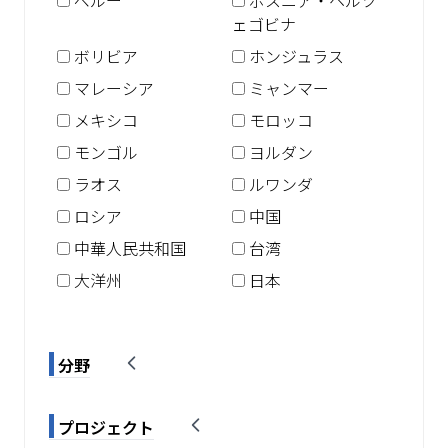
ペルー
ボスニア・ヘルツ
ェゴビナ
ボリビア
ホンジュラス
マレーシア
ミャンマー
メキシコ
モロッコ
モンゴル
ヨルダン
ラオス
ルワンダ
ロシア
中国
中華人民共和国
台湾
大洋州
日本
分野
プロジェクト