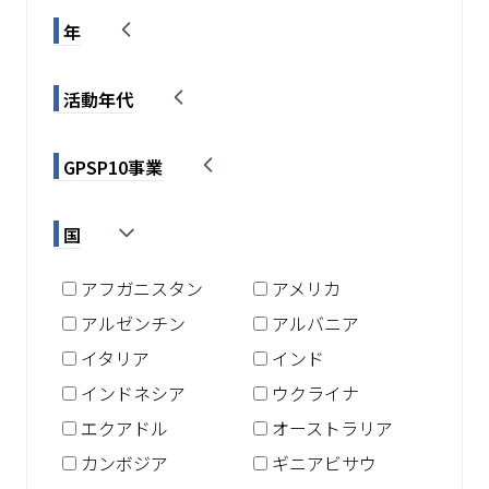
年
活動年代
GPSP10事業
国
アフガニスタン
アメリカ
アルゼンチン
アルバニア
イタリア
インド
インドネシア
ウクライナ
エクアドル
オーストラリア
カンボジア
ギニアビサウ