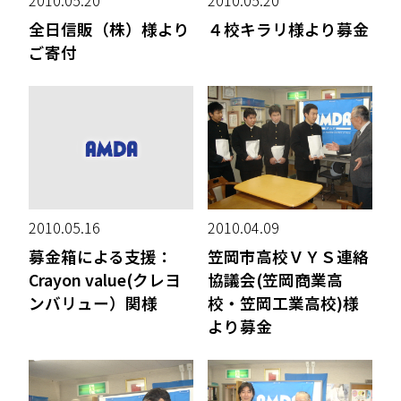
2010.05.20
2010.05.20
全日信販（株）様より
４校キラリ様より募金
ご寄付
2010.05.16
2010.04.09
募金箱による支援：
笠岡市高校ＶＹＳ連絡
Crayon value(クレヨ
協議会(笠岡商業高
ンバリュー）関様
校・笠岡工業高校)様
より募金