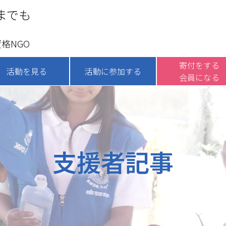
までも
格NGO
寄付をする
活動を見る
活動に参加する
会員になる
支援者記事