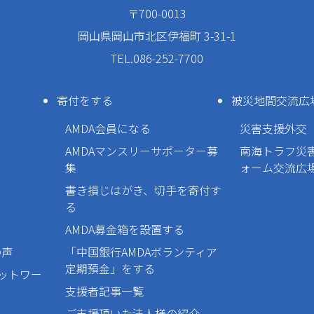
〒700-0013
岡山県岡山市北区伊福町 3-31-1
TEL.086-252-7700
寄付をする
被災地間交流広
AMDA会員になる
災害支援外交
AMDAマンスリーサポーター募
南海トラフ災
集
ォーム交流広
書き損じはがき、切手を寄付す
る
AMDA募金箱を設置する
の声
「中国銀行AMDAボランティア
定期預金」をする
ネットワー
支援者記事一覧
ご支援頂いた法人様の紹介