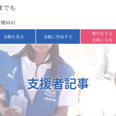
までも
格NGO
寄付をする
活動を見る
活動に参加する
会員になる
支援者記事