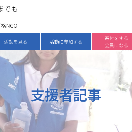
までも
格NGO
寄付をする
活動を見る
活動に参加する
会員になる
支援者記事