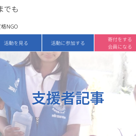
までも
格NGO
寄付をする
活動を見る
活動に参加する
会員になる
支援者記事