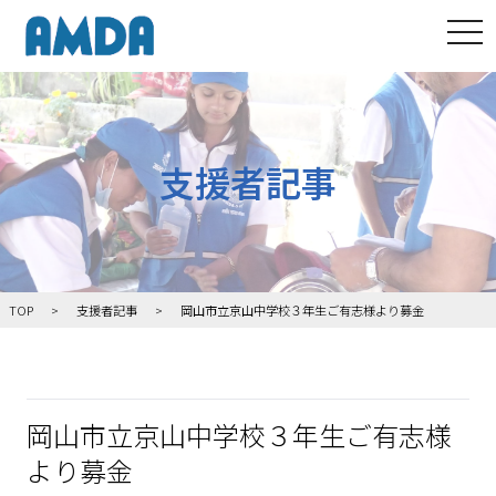
tog
支援者記事
TOP
支援者記事
岡山市立京山中学校３年生ご有志様より募金
岡山市立京山中学校３年生ご有志様
より募金