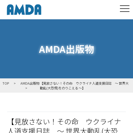
tog
AMDA出版物
TOP
AMDA出版物
【見放さない！その命 ウクライナ人道支援日誌 ～ 世界大
動乱(大恐慌)をのりこえる ～】
【見放さない！その命 ウクライナ
人道支援日誌 ～ 世界大動乱(大恐