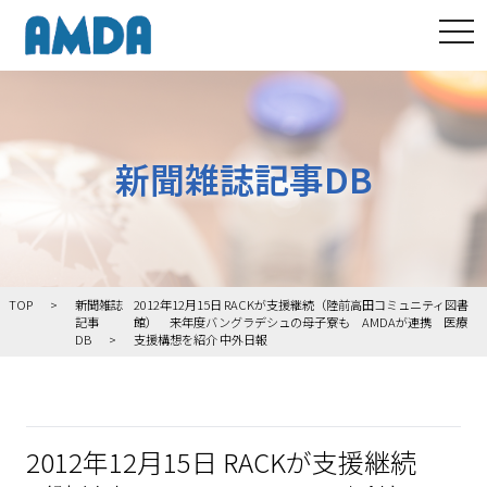
tog
新聞雑誌記事DB
TOP
新聞雑誌
2012年12月15日 RACKが支援継続（陸前高田コミュニティ図書
記事
館） 来年度バングラデシュの母子寮も AMDAが連携 医療
DB
支援構想を紹介 中外日報
2012年12月15日 RACKが支援継続