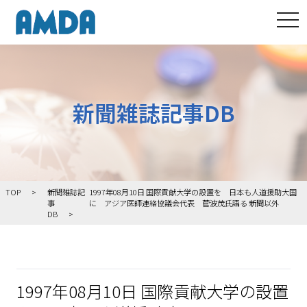
tog
新聞雑誌記事DB
TOP
新聞雑誌記
1997年08月10日 国際貢献大学の設置を 日本も人道援助大国
事
に アジア医師連絡協議会代表 菅波茂氏語る 新聞以外
DB
1997年08月10日 国際貢献大学の設置