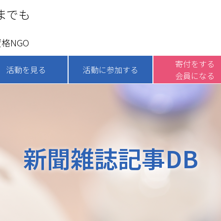
までも
格NGO
寄付をする
活動を見る
活動に参加する
会員になる
新聞雑誌記事DB