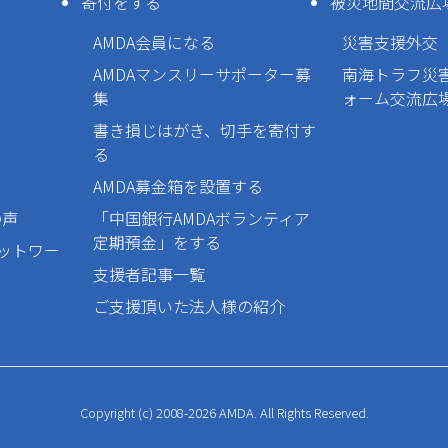
寄付をする
被災地間交流広
AMDA会員になる
災害支援外交
AMDAマンスリーサポーター募
南海トラフ災
集
ォーム交流広
書き損じはがき、切手を寄付す
る
AMDA募金箱を設置する
の声
「中国銀行AMDAボランティア
定期預金」をする
ネットワー
支援者記事一覧
ご支援頂いた法人様の紹介
Copyright (c) 2008-2026 AMDA. All Rights Reserved.