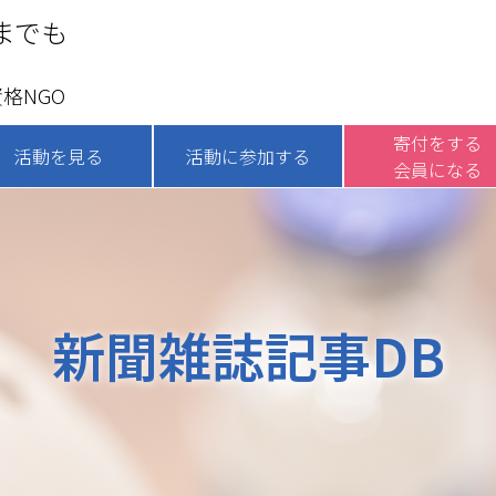
までも
格NGO
寄付をする
活動を見る
活動に参加する
会員になる
新聞雑誌記事DB