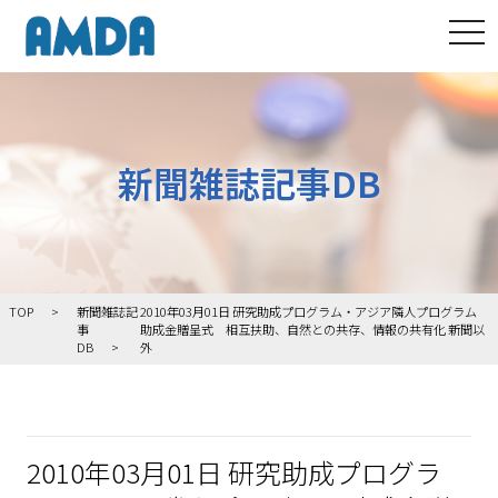
tog
新聞雑誌記事DB
TOP
新聞雑誌記
2010年03月01日 研究助成プログラム・アジア隣人プログラム
事
助成金贈呈式 相互扶助、自然との共存、情報の共有化 新聞以
DB
外
2010年03月01日 研究助成プログラ