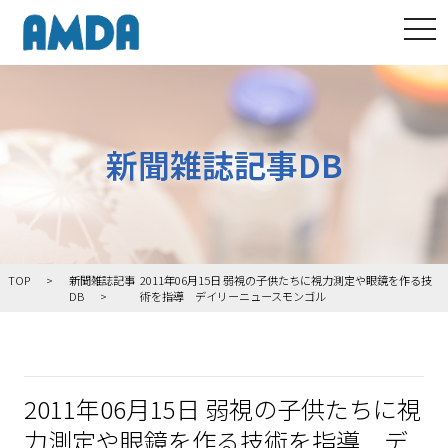
tog
新聞雑誌記事DB
TOP
新聞雑誌記事
2011年06月15日 弱視の子供たちに視力測定や眼鏡を作る技
DB
術を指導 デイリーニュースモンゴル
2011年06月15日 弱視の子供たちに視
力測定や眼鏡を作る技術を指導 デ