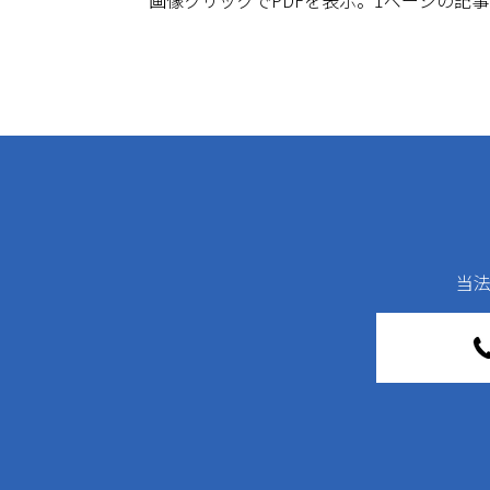
画像クリックでPDFを表示。1ページの記
当