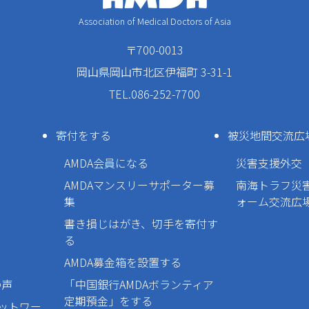
Association of Medical Doctors of Asia
〒700-0013
岡山県岡山市北区伊福町 3-31-1
TEL.086-252-7700
寄付をする
被災地間交流広
AMDA会員になる
災害支援外交
AMDAマンスリーサポーター募
南海トラフ災
集
ォーム交流広
書き損じはがき、切手を寄付す
る
AMDA募金箱を設置する
の声
「中国銀行AMDAボランティア
定期預金」をする
ネットワー