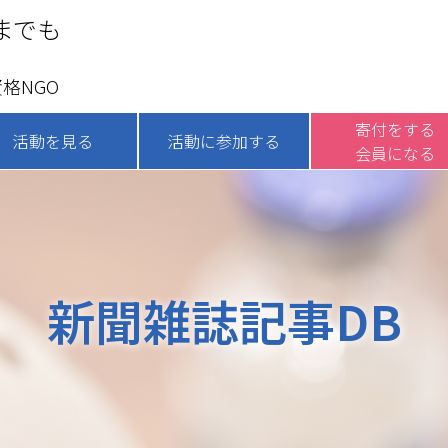
までも
格NGO
寄付をする
活動を見る
活動に参加する
会員になる
新聞雑誌記事DB