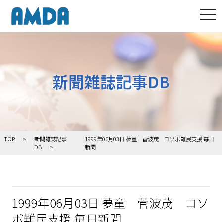
tog
新聞雑誌記事DB
TOP
新聞雑誌記事
1999年06月03日 夢童 菅波茂 コソボ難民支援 毎日
DB
新聞
1999年06月03日 夢童 菅波茂 コソ
ボ難民支援 毎日新聞