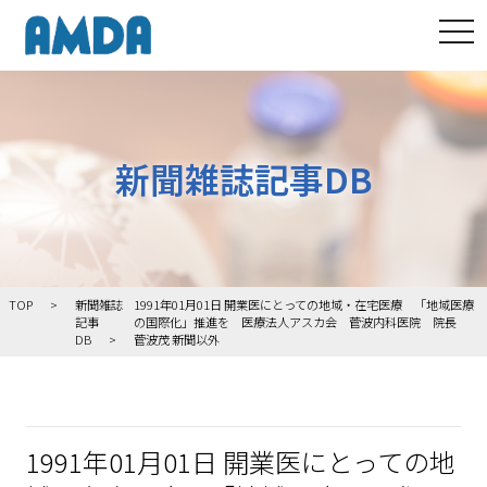
tog
新聞雑誌記事DB
TOP
新聞雑誌
1991年01月01日 開業医にとっての地域・在宅医療 「地域医療
記事
の国際化」推進を 医療法人アスカ会 菅波内科医院 院長
DB
菅波茂 新聞以外
1991年01月01日 開業医にとっての地