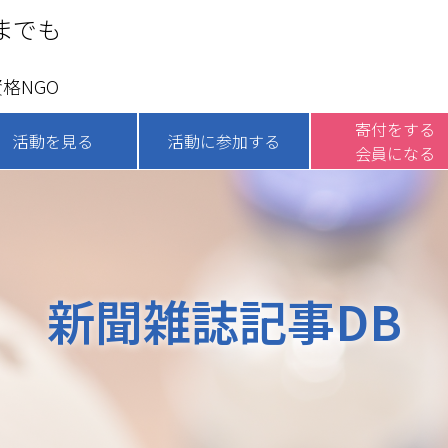
までも
格NGO
寄付をする
活動を見る
活動に参加する
会員になる
新聞雑誌記事DB