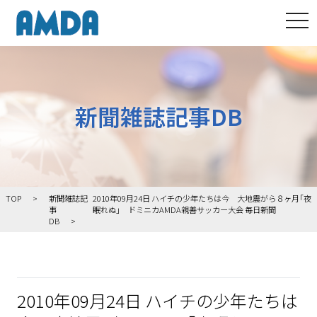
tog
新聞雑誌記事DB
TOP
新聞雑誌記
2010年09月24日 ハイチの少年たちは今 大地震がら８ヶ月｢夜
事
眠れぬ｣ ドミニカAMDA親善サッカー大会 毎日新聞
DB
2010年09月24日 ハイチの少年たちは