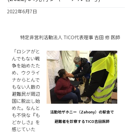
2022年6月7日
特定非営利活動法人 TICO代表理事 吉田 修 医師
「ロシアがと
んでもない戦
争を始めたた
め、ウクライ
ナからとんで
もない人数の
避難民が周辺
国に脱出し始
めた。なんと
活動地ザホニー（Zahony）の駅舎で
も不快な『も
どかしさ』を
避難者を診察するTICO吉田医師
感じていた