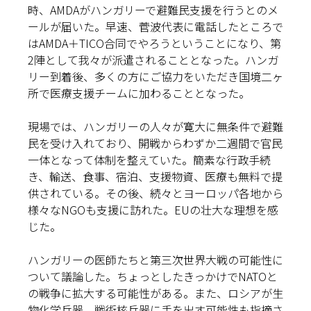
時、AMDAがハンガリーで避難民支援を行うとのメ
ールが届いた。早速、菅波代表に電話したところで
はAMDA＋TICO合同でやろうということになり、第
2陣として我々が派遣されることとなった。ハンガ
リー到着後、多くの方にご協力をいただき国境二ヶ
所で医療支援チームに加わることとなった。
現場では、ハンガリーの人々が寛大に無条件で避難
民を受け入れており、開戦からわずか二週間で官民
一体となって体制を整えていた。簡素な行政手続
き、輸送、食事、宿泊、支援物資、医療も無料で提
供されている。その後、続々とヨーロッパ各地から
様々なNGOも支援に訪れた。EUの壮大な理想を感
じた。
ハンガリーの医師たちと第三次世界大戦の可能性に
ついて議論した。ちょっとしたきっかけでNATOと
の戦争に拡大する可能性がある。また、ロシアが生
物化学兵器、戦術核兵器に手を出す可能性も指摘さ