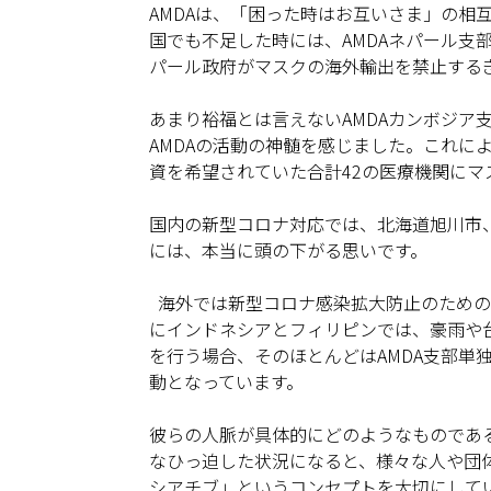
AMDAは、「困った時はお互いさま」の相
国でも不足した時には、AMDAネパール支部
パール政府がマスクの海外輸出を禁止する
あまり裕福とは言えないAMDAカンボジア
AMDAの活動の神髄を感じました。これに
資を希望されていた合計42の医療機関に
国内の新型コロナ対応では、北海道旭川市
には、本当に頭の下がる思いです。
海外では新型コロナ感染拡大防止のための
にインドネシアとフィリピンでは、豪雨や
を行う場合、そのほとんどはAMDA支部単
動となっています。
彼らの人脈が具体的にどのようなものであ
なひっ迫した状況になると、様々な人や団体
シアチブ」というコンセプトを大切にしてい