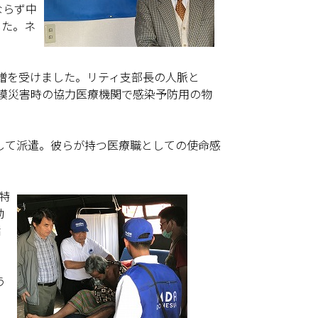
ならず中
した。ネ
寄贈を受けました。リティ支部長の人脈と
規模災害時の協力医療機関で感染予防用の物
して派遣。彼らが持つ医療職としての使命感
特
動
活
う