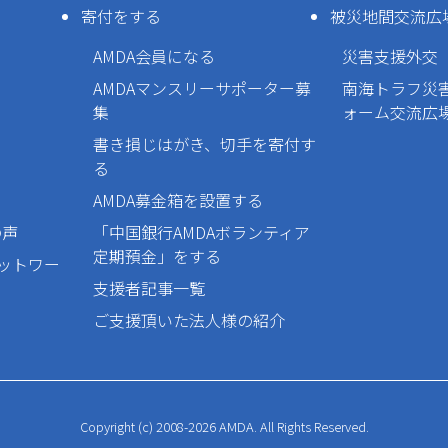
寄付をする
被災地間交流広
AMDA会員になる
災害支援外交
AMDAマンスリーサポーター募
南海トラフ災
集
ォーム交流広
書き損じはがき、切手を寄付す
る
AMDA募金箱を設置する
の声
「中国銀行AMDAボランティア
定期預金」をする
ネットワー
支援者記事一覧
ご支援頂いた法人様の紹介
Copyright (c) 2008-2026 AMDA. All Rights Reserved.