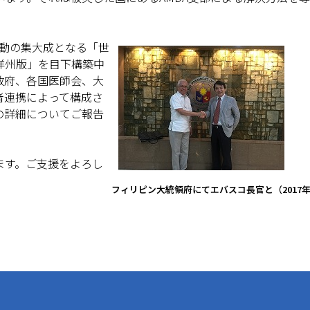
活動の集大成となる「世
洋州版」を目下構築中
政府、各国医師会、大
7者連携によって構成さ
の詳細についてご報告
ます。ご支援をよろし
フィリピン大統領府にてエバスコ長官と（2017