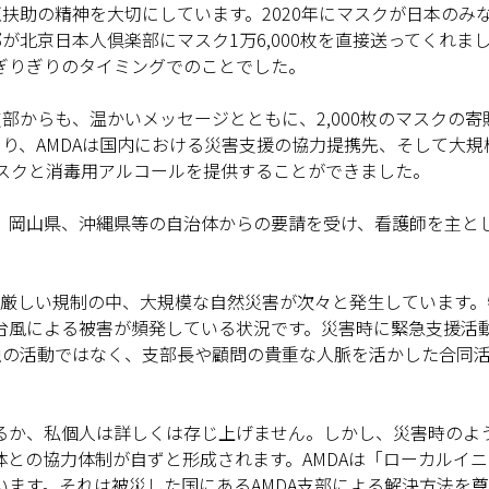
互扶助の精神を大切にしています。2020年にマスクが日本のみ
が北京日本人倶楽部にマスク1万6,000枚を直接送ってくれま
ぎりぎりのタイミングでのことでした。
支部からも、温かいメッセージとともに、2,000枚のマスクの
より、AMDAは国内における災害支援の協力提携先、そして大
マスクと消毒用アルコールを提供することができました。
、岡山県、沖縄県等の自治体からの要請を受け、看護師を主と
厳しい規制の中、大規模な自然災害が次々と発生しています。
台風による被害が頻発している状況です。災害時に緊急支援活
独の活動ではなく、支部長や顧問の貴重な人脈を活かした合同
るか、私個人は詳しくは存じ上げません。しかし、災害時のよ
との協力体制が自ずと形成されます。AMDAは「ローカルイニ
ます。それは被災した国にあるAMDA支部による解決方法を尊