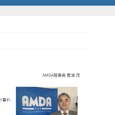
AMDA理事長 菅波 茂
け暮れ