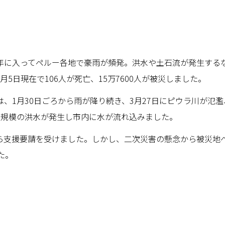
年に入ってペルー各地で豪雨が頻発。洪水や土石流が発生する
5日現在で106人が死亡、15万7600人が被災しました。
、1月30日ごろから雨が降り続き、3月27日にピウラ川が氾
大規模の洪水が発生し市内に水が流れ込みました。
支部から支援要請を受けました。しかし、二次災害の懸念から被災
た。