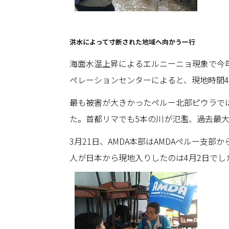
洪水によって寸断された地域へ向かう一行
海面水温上昇によるエルニーニョ現象で今
ペレーションセンターによると、現地時間4月
最も被害が大きかったペルー北部ピウラでは
た。首都リマでも5本の川が氾濫、過去最
3月21日、AMDA本部はAMDAペルー
人が日本から現地入りしたのは4月2日でし