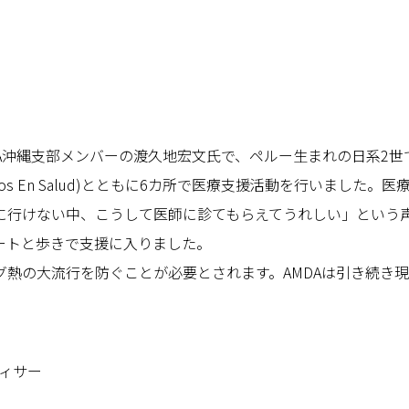
A沖縄支部メンバーの渡久地宏文氏で、ペルー生まれの日系2世で
ocios En Salud)とともに6カ所で医療支援活動を行いました
に行けない中、こうして医師に診てもらえてうれしい」という
ートと歩きで支援に入りました。
熱の大流行を防ぐことが必要とされます。AMDAは引き続き
フィサー