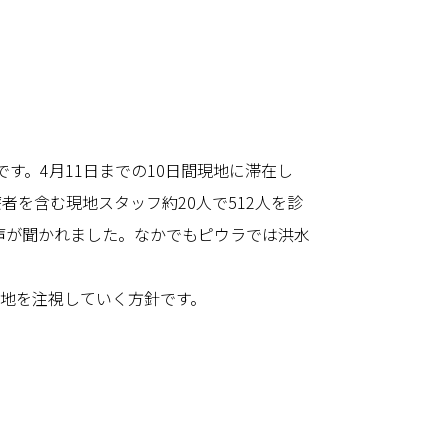
す。4月11日までの10日間現地に滞在し
。医療者を含む現地スタッフ約20人で512人を診
声が聞かれました。なかでもピウラでは洪水
現地を注視していく方針です。