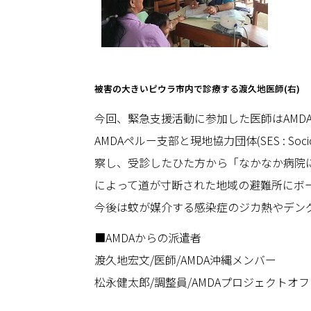
被害の大きいピウラ市内で診療する渡久地医師(右)
今回、緊急支援活動に参加した医師はAMD
AMDAペルー支部と現地協力団体(SES : S
察し、受診したひた方から「なかなか病院
によって道が寸断された地域の避難所にボ
今後は蚊が媒介する感染症のジカ熱やデング
■AMDAからの派遣者
渡久地宏文/医師/AMDA沖縄メンバー
松永健太郎/調整員/AMDAプロジェクトオ