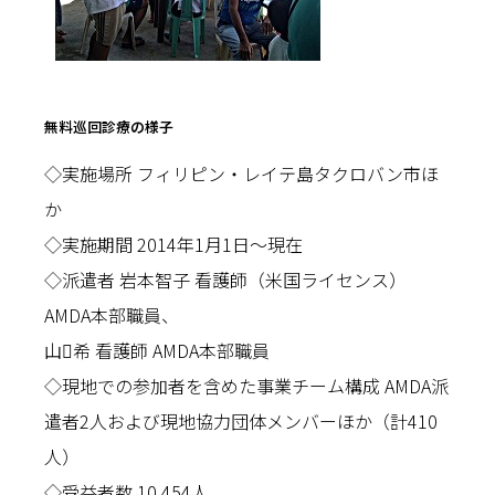
無料巡回診療の様子
◇実施場所 フィリピン・レイテ島タクロバン市ほ
か
◇実施期間 2014年1月1日〜現在
◇派遣者 岩本智子 看護師（米国ライセンス）
AMDA本部職員、
山希 看護師 AMDA本部職員
◇現地での参加者を含めた事業チーム構成 AMDA派
遣者2人および現地協力団体メンバーほか（計410
人）
◇受益者数 10,454人