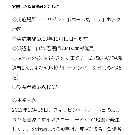
寄贈した医療機器とともに
◇実施場所 フィリピン・ボホール島 マリボホック
地区
◇実施期間 2013年11月11日〜現在
◇派遣者 山希 看護師 AMDA本部職員
◇現地での参加者を含めた事業チーム構成 AMDA派
遣者1人および現地協力団体メンバーなど（のべ45
名）
◇受益者数 約6,100人
◇事業内容
2013年10月15日、フィリピン・ボホール島のカル
メンを震源とするマグニチュード7.1の地震が発生
した。この地震による被害は、死者215名、負傷者