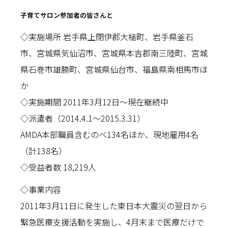
子育てサロン参加者の皆さんと
◇実施場所 岩手県上閉伊郡大槌町、岩手県釜石
市、宮城県気仙沼市、宮城県本吉郡南三陸町、宮城
県石巻市雄勝町、宮城県仙台市、福島県南相馬市ほ
か
◇実施期間 2011年3月12日〜現在継続中
◇派遣者（2014.4.1〜2015.3.31）
AMDA本部職員含むのべ134名ほか、現地雇用4名
（計138名）
◇受益者数 18,219人
◇事業内容
2011年3月11日に発生した東日本大震災の翌日から
緊急医療支援活動を実施し、4月末まで医療だけで