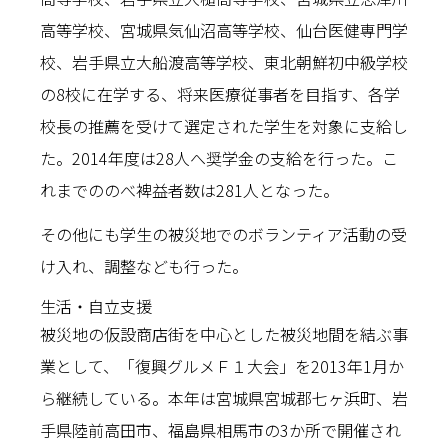
高等学校、宮城県気仙沼高等学校、仙台医健専門学
校、岩手県立大船渡高等学校、東北朝鮮初中級学校
の8校に在学する、将来医療従事者を目指す、各学
校長の推薦を受けて選定された学生を対象に支給し
た。2014年度は28人へ奨学金の支給を行った。こ
れまでののべ裨益者数は281人となった。
その他にも学生の被災地でのボランティア活動の受
け入れ、調整なども行った。
生活・自立支援
被災地の仮設商店街を中心とした被災地間を結ぶ事
業として、「復興グルメＦ１大会」を2013年1月か
ら継続している。本年は宮城県宮城郡七ヶ浜町、岩
手県陸前高田市、福島県相馬市の3か所で開催され