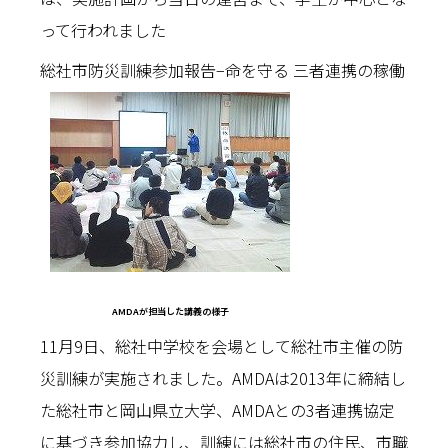
って行われました
総社市防災訓練参加報告−命を守る 三者連携の稼働
AMDAが担当した講義の様子
11月9日、総社中学校を会場として総社市主催の防
災訓練が実施されました。AMDAは2013年に締結し
た総社市と岡山県立大学、AMDAとの3者連携協定
に基づき参加協力し、訓練には総社市の住民、市職