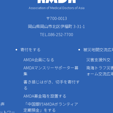
Association of Medical Doctors of Asia
〒700-0013
岡山県岡山市北区伊福町 3-31-1
TEL.086-252-7700
寄付をする
被災地間交流広
AMDA会員になる
災害支援外交
AMDAマンスリーサポーター募
南海トラフ災
集
ォーム交流広
書き損じはがき、切手を寄付す
る
AMDA募金箱を設置する
の声
「中国銀行AMDAボランティア
定期預金」をする
ネットワー