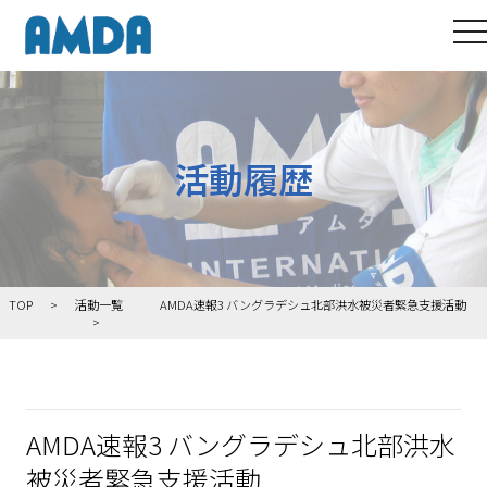
to
活動履歴
TOP
活動一覧
AMDA速報3 バングラデシュ北部洪水被災者緊急支援活動
AMDA速報3 バングラデシュ北部洪水
被災者緊急支援活動