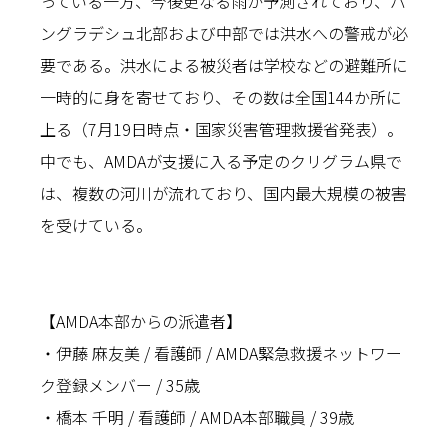
っている一方、今後更なる雨が予測されており、バ
ングラデシュ北部および中部では洪水への警戒が必
要である。洪水による被災者は学校などの避難所に
一時的に身を寄せており、その数は全国144か所に
上る（7月19日時点・国家災害管理救援省発表）。
中でも、AMDAが支援に入る予定のクリグラム県で
は、複数の河川が流れており、国内最大規模の被害
を受けている。
【AMDA本部からの派遣者】
・伊藤 麻友美 / 看護師 / AMDA緊急救援ネットワー
ク登録メンバー / 35歳
・橋本 千明 / 看護師 / AMDA本部職員 / 39歳