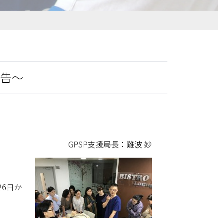
告～
GPSP支援局長：難波 妙
6日か