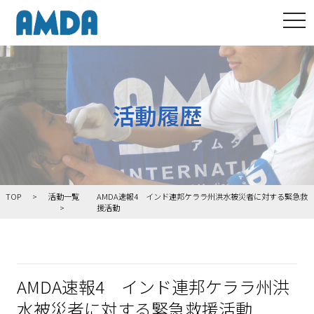
tog
活動履歴
TOP
活動一覧
AMDA速報4 インド連邦ケララ州洪水被災者に対する緊急救
援活動
AMDA速報4 インド連邦ケララ州洪
水被災者に対する緊急救援活動