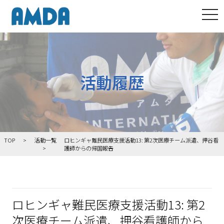
tog
活動履歴
TOP
活動一覧
ロヒンギャ難民医療支援活動13: 第2次医療チーム派遣、押谷看
護師からの帰国報告
ロヒンギャ難民医療支援活動13: 第2
次医療チーム派遣、押谷看護師から