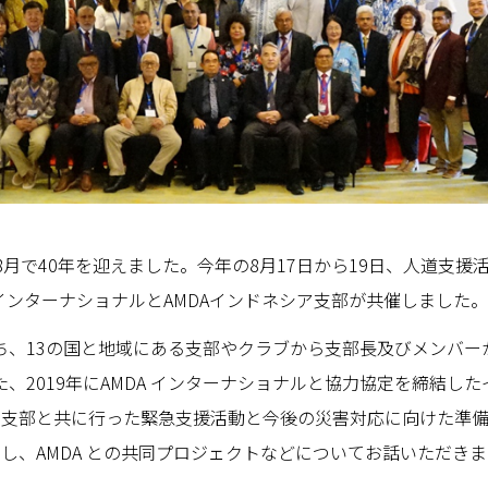
年の8月で40年を迎えました。今年の8月17日から19日、人道
A インターナショナルとAMDAインドネシア支部が共催しました。
のうち、13の国と地域にある支部やクラブから支部長及びメンバ
、2019年にAMDA インターナショナルと協力協定を締結し
シア支部と共に行った緊急支援活動と今後の災害対応に向けた準
加し、AMDA との共同プロジェクトなどについてお話いただき