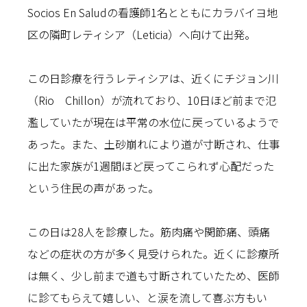
Socios En Saludの看護師1名とともにカラバイヨ地
区の隣町レティシア（Leticia）へ向けて出発。
この日診療を行うレティシアは、近くにチジョン川
（Rio Chillon）が流れており、10日ほど前まで氾
濫していたが現在は平常の水位に戻っているようで
あった。また、土砂崩れにより道が寸断され、仕事
に出た家族が1週間ほど戻ってこられず心配だった
という住民の声があった。
この日は28人を診療した。筋肉痛や関節痛、頭痛
などの症状の方が多く見受けられた。近くに診療所
は無く、少し前まで道も寸断されていたため、医師
に診てもらえて嬉しい、と涙を流して喜ぶ方もい