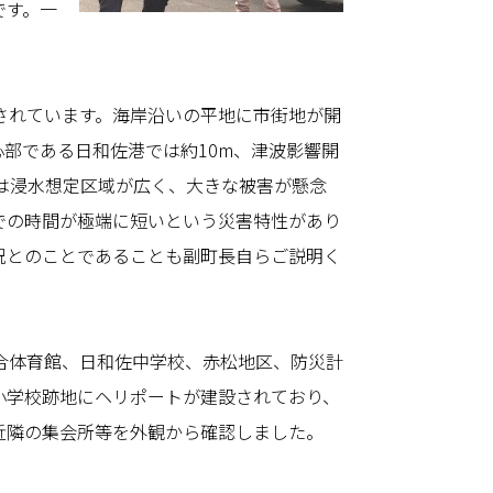
です。一
されています。海岸沿いの平地に市街地が開
部である日和佐港では約10m、津波影響開
部は浸水想定区域が広く、大きな被害が懸念
での時間が極端に短いという災害特性があり
況とのことであることも副町長自らご説明く
合体育館、日和佐中学校、赤松地区、防災計
小学校跡地にヘリポートが建設されており、
近隣の集会所等を外観から確認しました。