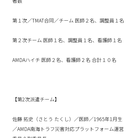
者数
第１次／TMAT合同／チーム 医師２名、調整員１名
第２次チーム 医師１名、調整員１名、看護師１名
AMDAハイチ 医師２名、看護師２名 合計１０名
【第2次派遣チーム】
佐藤 拓史（さとう たくし）／医師／1965年1月生
／AMDA南海トラフ災害対応プラットフォーム運営