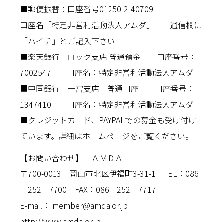
■郵便振替：口座番号01250-2-40709
口座名「特定非営利活動法人アムダ」 通信欄に
「ハイチ」とご記入下さい
■楽天銀行 ロック支店 普通預金 口座番号：
7002547 口座名：特定非営利活動法人アムダ
■中国銀行 一宮支店 普通口座 口座番号：
1347410 口座名：特定非営利活動法人アムダ
■クレジットカード、PAYPALでの募金も受け付け
ています。詳細はホームページをご覧ください。
【お問い合わせ】 ＡＭＤＡ
〒700-0013 岡山市北区伊福町3-31-1 TEL：086
－252－7700 FAX：086－252－7717
E-mail：
member@amda.or.jp
http://www.amda.or.jp