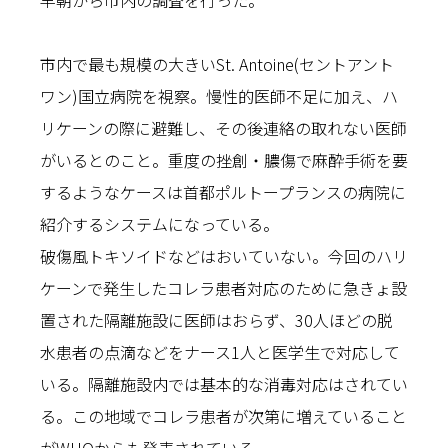
早朝から市内の調査を行った。
市内で最も規模の大きいSt. Antoine(セントアント
ワン)国立病院を視察。慢性的医師不足に加え、ハ
リケーンの際に避難し、その後連絡の取れない医師
がいるとのこと。重度の挫創・膿傷で麻酔手術を要
するようなケースは首都ポルトープランスの病院に
紹介するシステムになっている。
破傷風トキソイドなどはおいていない。今回のハリ
ケーンで発生したコレラ患者対応のために急きょ設
置された隔離施設に医師はおらず、30人ほどの脱
水患者の点滴などをナース1人と医学生で対応して
いる。隔離施設内では基本的な消毒対応はされてい
る。この地域でコレラ患者が次第に増えていること