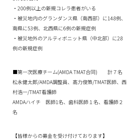
・200例以上の新規コレラ患者がいる
・被災地内のグランダンス県（南西部）に148例、
南県に53例、北西県に6例の新規症例
・被災地外のアルティボニット県（中北部）に28
例の新規症例
■第一次医療チーム(AMDA TMAT合同) 計７名
松永健太郎/AMDA調整員、高力俊策/TMAT医師、西
村浩一/TMAT看護師
AMDAハイチ 医師1名、歯科医師１名、看護師２
名
【皆様からの募金を受け付けております】