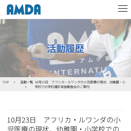
tog
活動履歴
TOP
活動一覧
10月23日 アフリカ・ルワンダの小児医療の現状、幼稚園・小
学校での学校健診実施報告会のご案内
10月23日 アフリカ・ルワンダの小
児医療の現状、幼稚園・小学校での