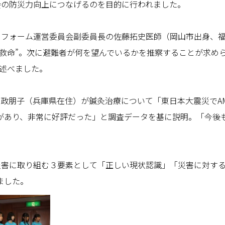
会の防災力向上につなげるのを目的に行われました。
ットフォーム運営委員会副委員長の佐藤拓史医師（岡山市出身、
救命”。次に避難者が何を望んでいるかを推察することが求め
と述べました。
大政朋子（兵庫県在住）が鍼灸治療について「東日本大震災でA
があり、非常に好評だった」と調査データを基に説明。「今後
、災害に取り組む３要素として「正しい現状認識」「災害に対す
ました。