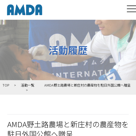
to
活動履歴
TOP
活動一覧
AMDA野土路農場と新庄村の農産物を駐日外国公館へ贈呈
AMDA野土路農場と新庄村の農産物を
駐日外国公館へ贈呈