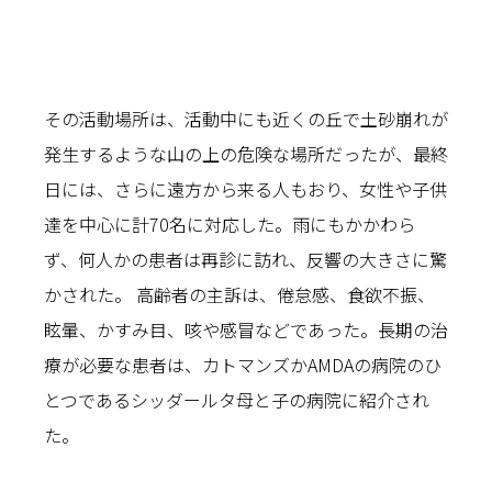
その活動場所は、活動中にも近くの丘で土砂崩れが
発生するような山の上の危険な場所だったが、最終
日には、さらに遠方から来る人もおり、女性や子供
達を中心に計70名に対応した。雨にもかかわら
ず、何人かの患者は再診に訪れ、反響の大きさに驚
かされた。 高齢者の主訴は、倦怠感、食欲不振、
眩暈、かすみ目、咳や感冒などであった。長期の治
療が必要な患者は、カトマンズかAMDAの病院のひ
とつであるシッダールタ母と子の病院に紹介され
た。