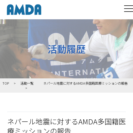
to
活動履歴
TOP
活動一覧
ネパール地震に対するAMDA多国籍医療ミッションの報告
ネパール地震に対するAMDA多国籍医
療ミッションの報告