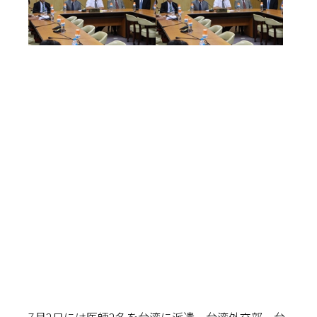
7月2日には医師2名を台湾に派遣。台湾外交部、台