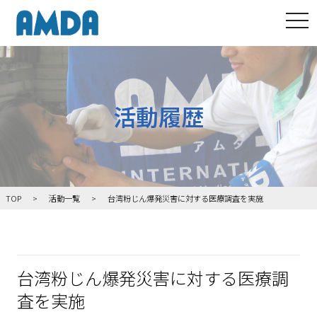
tog
活動履歴
TOP
活動一覧
台湾粉じん爆発災害に対する医療調査を実施
台湾粉じん爆発災害に対する医療調
査を実施