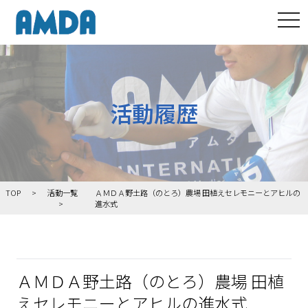
tog
活動履歴
TOP
活動一覧
ＡＭＤＡ野土路（のとろ）農場 田植えセレモニーとアヒルの
進水式
ＡＭＤＡ野土路（のとろ）農場 田植
えセレモニーとアヒルの進水式