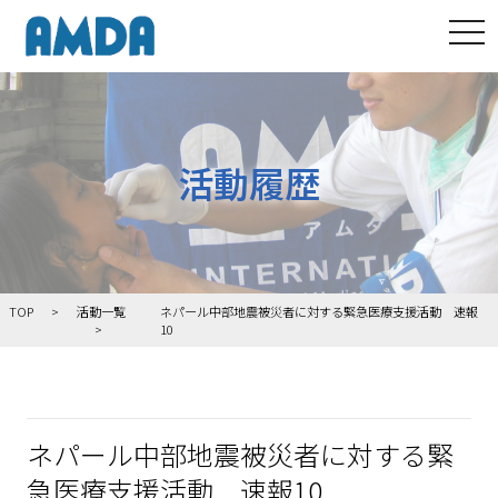
tog
活動履歴
TOP
活動一覧
ネパール中部地震被災者に対する緊急医療支援活動 速報
10
ネパール中部地震被災者に対する緊
急医療支援活動 速報10