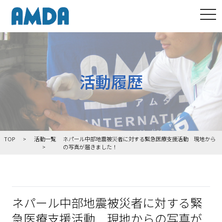
tog
活動履歴
TOP
活動一覧
ネパール中部地震被災者に対する緊急医療支援活動 現地から
の写真が届きました！
ネパール中部地震被災者に対する緊
急医療支援活動 現地からの写真が