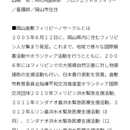
山崎 希：AMDA国際部 プロジェクトオフィサー
／看護師／岡山市在住
■岡山倉敷フィリピーノサークルとは
２００５年６月１２日に、岡山県内に住むフィリピ
ン人が集まり発足。これまで、地域で様々な国際親
善活動やボランティア活動を行うとともに、２００
６年にはフィリピンでの大規模自然災害に対し物資
援助の支援活動も行い、日本善行表彰を受賞。倉敷
市教育委員会指導平和交流推進室ボランティア国際
交流団体２０１０年フィリピン洪水緊急支援活動、
２０１１年ミンダナオ島洪水緊急医療支援活動、２
０１２年ルソン島洪水水緊急医療支援活動（8
月）、ミンダナオ洪水水緊急医療支援活動（12