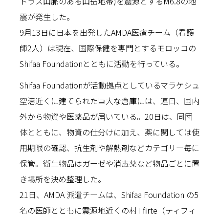
トラス山脈のある山岳地帯)を震源とするM6.8の地
震が発生した。
9月13日に日本を出発したAMDA医療チーム（看護
師2人）は現在、国際保健を専門とするモロッコの
Shifaa Foundationとともに活動を行っている。
Shifaa Foundationが活動拠点としているマラケシュ
空港近くに建てられた巨大な倉庫には、連日、国内
外から物資や医薬品が届いている。20日は、同団
体とともに、物資の仕分けに加え、薬に関しては使
用期限の確認、抗生剤や解熱剤などカテゴリー毎に
保管。衛生物品はガーゼや消毒薬など物品ごとに置
き場所を決め整理した。
21日、AMDA 派遣チームは、Shifaa Foundation の5
名の医師とともに震源地近くの村Tifirte（ティフィ