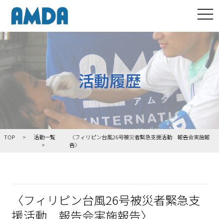
tog
活動履歴
TOP
活動一覧
〈フィリピン台風26号被災者緊急支援活動 報告会実施報
告〉
〈フィリピン台風26号被災者緊急支
援活動 報告会実施報告〉