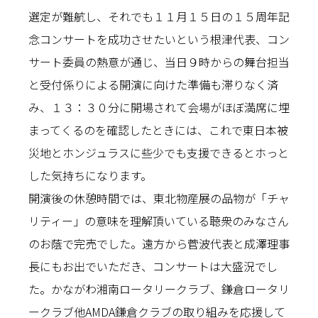
選定が難航し、それでも１１月１５日の１５周年記
念コンサートを成功させたいという根津代表、コン
サート委員の熱意が通じ、当日９時からの舞台担当
と受付係りによる開演に向けた準備も滞りなく済
み、１３：３０分に開場されて会場がほぼ満席に埋
まってくるのを確認したときには、これで東日本被
災地とホンジュラスに些少でも支援できるとホっと
した気持ちになります。
開演後の休憩時間では、東北物産展の品物が「チャ
リティー」の意味を理解頂いている聴衆のみなさん
のお蔭で完売でした。遠方から菅波代表と成澤理事
長にもお出でいただき、コンサートは大盛況でし
た。かながわ湘南ロータリークラブ、鎌倉ロータリ
ークラブ他AMDA鎌倉クラブの取り組みを応援して